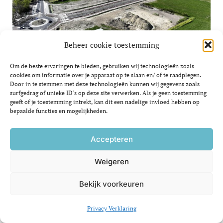
Beheer cookie toestemming
Haansbergdag op 13 mei gaat
Om de beste ervaringen te bieden, gebruiken wij technologieën zoals
cookies om informatie over je apparaat op te slaan en/ of te raadplegen.
niet door
Door in te stemmen met deze technologieën kunnen wij gegevens zoals
surfgedrag of unieke ID's op deze site verwerken. Als je geen toestemming
We nemen graag meer tijd voor de
geeft of je toestemming intrekt, kan dit een nadelige invloed hebben op
voorbereiding…
bepaalde functies en mogelijkheden.
29/04/2025
Accepteren
Weigeren
Lees meer
Bekijk voorkeuren
Privacy Verklaring