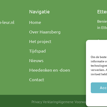
Navigatie
Ette
Benie
leur.nl
Home
in Et
Over Haansberg
Bezoek
Het project
Tijdspad
Om de beste 
Nieuws
informatie o
technologieë
Meedenken en -doen
verwerken. A
invloed hebb
Contact
Acc
Privacy Verklaring
Algemene Voorwaarden
Disclai