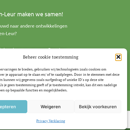
n-Leur maken we samen!
uwd naar andere ontwikkelingen
ten-Leur?
 de website van gemeente Etten-Leur
Beheer cookie toestemming
ervaringen te bieden, gebruiken wij technologieën zoals cookies om
ver je apparaat op te slaan en/ of te raadplegen. Door in te stemmen met deze
n kunnen wij gegevens zoals surfgedrag of unieke ID's op deze site
ls je geen toestemming geeft of je toestemming intrekt, kan dit een nadelige
en op bepaalde functies en mogelijkheden.
epteren
Weigeren
Bekijk voorkeuren
Privacy Verklaring
mer