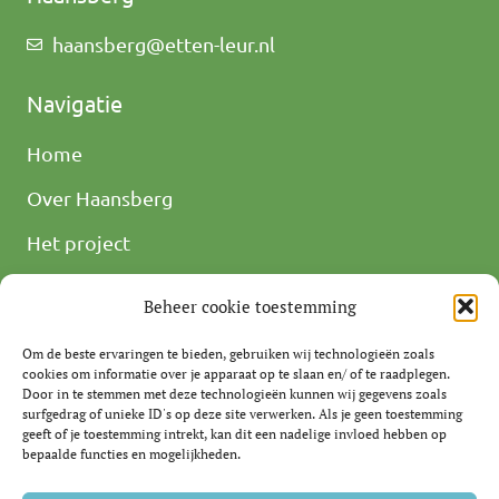
haansberg@etten-leur.nl
Navigatie
Home
Over Haansberg
Het project
Tijdspad
Beheer cookie toestemming
Nieuws
Om de beste ervaringen te bieden, gebruiken wij technologieën zoals
Meedenken en -doen
cookies om informatie over je apparaat op te slaan en/ of te raadplegen.
Door in te stemmen met deze technologieën kunnen wij gegevens zoals
surfgedrag of unieke ID's op deze site verwerken. Als je geen toestemming
Contact
geeft of je toestemming intrekt, kan dit een nadelige invloed hebben op
bepaalde functies en mogelijkheden.
Etten-Leur maken we samen!