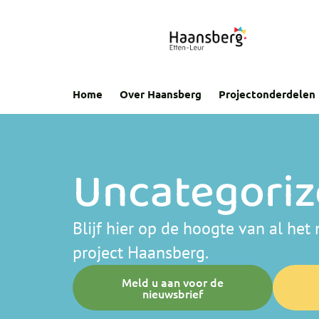
Home
Over Haansberg
Projectonderdelen
Uncategori
Blijf hier op de hoogte van al he
project Haansberg.
Meld u aan voor de
nieuwsbrief